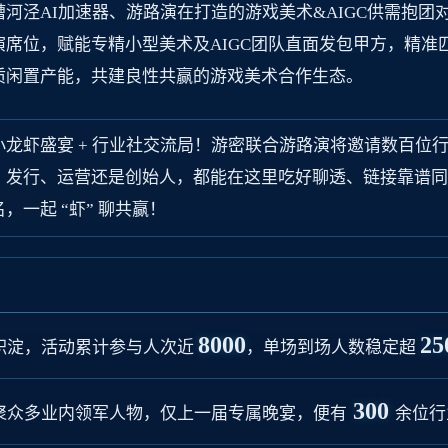
河泾AI加速器、游路演在打造的游戏美术&AIGC供需抱团
演席位，赋能专精小型美术及AIGC团队直面发包甲方，精准
质闲置产能，共建良性共赢的游戏美术合作生态。
小龙虾盛宴 + 行业社交流局！游密联合游路演将邀请数百位
、发行、运营还是创始人，都能在这里吃好聊透、链接靠谱同
，一起 “虾” 聊共赢！
8000
25
积淀，活动累计参与人次近
，单场到场人数稳定超
300
聚众多业内领军人物，仅上一届专属晚宴，便有
余位行